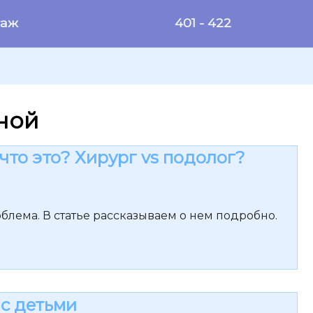
таж
401 - 422
ной
что это? Хирург vs подолог?
лема. В статье рассказываем о нем подробно.
 с детьми